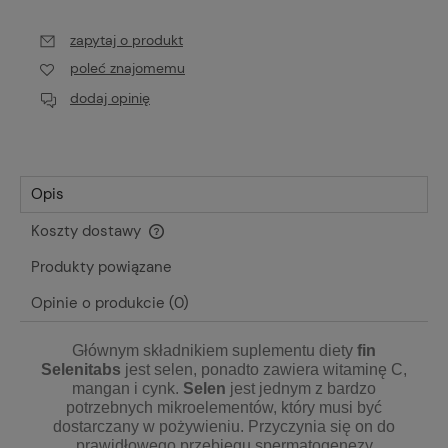
zapytaj o produkt
poleć znajomemu
dodaj opinię
Opis
Koszty dostawy
Cena nie zawiera ewentualnych kosztów płatności
Produkty powiązane
Opinie o produkcie (0)
Głównym składnikiem suplementu diety
fin
Selenitabs
jest selen, ponadto zawiera witaminę C,
mangan i cynk.
Selen
jest jednym z bardzo
potrzebnych mikroelementów, który musi być
dostarczany w pożywieniu. Przyczynia się on do
prawidłowego przebiegu spermatogenezy