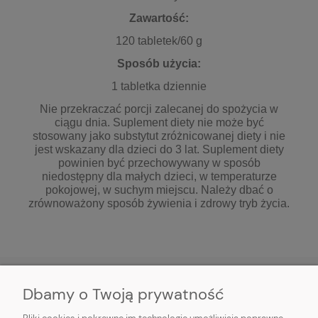
Zawartość:
120 tabletek/60 g
Sposób użycia:
1 tabletka dziennie
Nie przekraczać porcji zalecanej do spożycia w
ciągu dnia. Suplement diety nie może być
stosowany jako substytut zróżnicowanej diety i nie
jest wskazany dla dzieci do 3 lat. Suplement diety
powinien być przechowywany w sposób
niedostępny dla małych dzieci, w temperaturze
pokojowej, w suchym miejscu. Należy dbać o
zrównoważony sposób żywienia i zdrowy tryb życia.
Dbamy o Twoją prywatność
O NAS