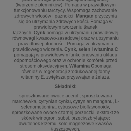
(tworzenie plemników). Pomaga w prawidłowym
funkcjonowaniu tarczycy. Wspomaga zachowanie
zdrowych włosów i paznokci.
Mangan
przyczynia
się do utrzymania zdrowych kości. Pomaga w
prawidłowym tworzeniu tkanek
łącznych.
Cynk
pomaga w utrzymaniu prawidłowej
równowagi kwasowo-zasadowej oraz w utrzymaniu
prawidłowej płodności. Pomaga w utrzymaniu
prawidłowego widzenia.
Cynk, selen i witamina C
pomagają w prawidłowym funkcjonowaniu układu
odpornościowego oraz w ochronie komórek przed
stresem oksydacyjnym.
Witamina C
pomaga
również w regeneracji zredukowanej formy
witaminy E, zwiększa przyswajanie żelaza.
Składniki:
sproszkowane owoce aceroli, sproszkowana
marchewka, cytrynian cynku, cytrynian manganu, L-
selenometionina, cytrusowe bioflawonoidy,
sproszkowane owoce czarnej porzeczki, ekstrakt ze
skórek winogron, subst. przeciwzbrylające:
dwutlenek krzemu, sole magnezowe kwasów
tłuszczowych.