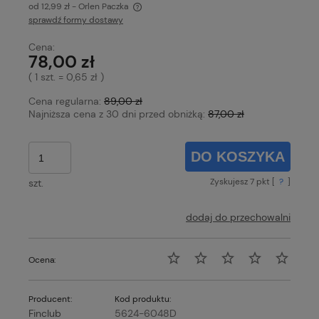
od 12,99 zł
- Orlen Paczka
sprawdź formy dostawy
Cena nie zawiera ewentualnych kosztów płatności
Cena:
78,00 zł
( 1
szt.
=
0,65 zł
)
Cena regularna:
89,00 zł
Najniższa cena z 30 dni przed obniżką:
87,00 zł
DO KOSZYKA
Zyskujesz
7
pkt [
?
]
szt.
dodaj do przechowalni
Ocena:
Producent:
Kod produktu:
Finclub
5624-6048D