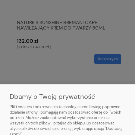
NATURE'S SUNSHINE BREMANI CARE
NAWILŻAJĄCY KREM DO TWARZY 50ML
132,00 zł
( 1 Litr = 2 640,00 zł )
Do koszyka
Dbamy o Twoją prywatność
O NAS
Pliki cookies i pokrewne im technologie umożliwiają poprawne
działanie strony i pomagają nam dostosować ofertę do Twoich
potrzeb. Możesz zaakceptować wykorzystanie przez nas
OBSŁUGA KLIENTA
wszystkich tych plików i przejść do sklepu lub dostosować
użycie plików do swoich preferencji, wybierając opcję "Dostosuj
REGULAMINY
zgody".