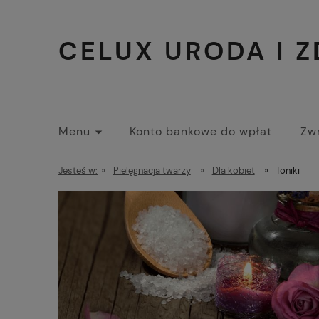
CELUX URODA I 
Menu
Konto bankowe do wpłat
Zwr
Jesteś w:
»
Pielęgnacja twarzy
»
Dla kobiet
»
Toniki