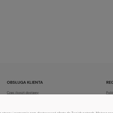
Fin Femidatabs
Finclub Multi Junior Żelki Dla
 Rybuch Protein
Dzieci Witaminy 180G
ł
72,00 zł
Do koszyka
Do koszyk
larna:
Cena regularna:
94,00 zł
cena:
Najniższa cena:
94,00 zł
OBSŁUGA KLIENTA
RE
Czas i koszt dostawy
Poli
Metody płatności
Regu
Konto bankowe do wpłat
Regu