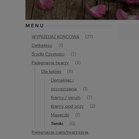
MENU
WYPRZEDAŻ KOŃCOWA
(27)
Delikatesy
(1)
Środki Czystości
(7)
Pielęgnacja twarzy
(11)
Dla kobiet
(11)
Demakijaż i
oczyszczanie
(1)
Kremy / serum
(7)
Kremy pod oczy
(2)
Maseczki
(1)
Toniki
(0)
Pielęgnacja ciała/twarz,szyja,