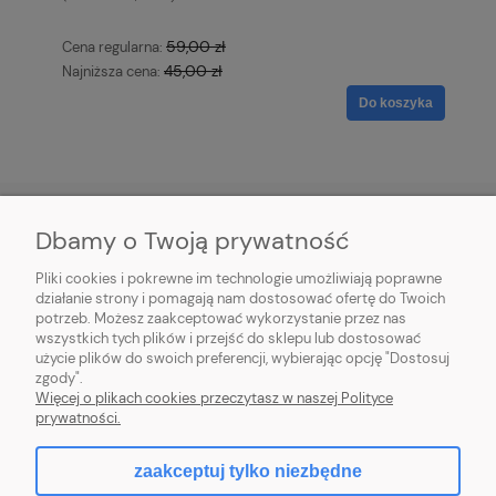
59,00 zł
Cena regularna:
45,00 zł
Najniższa cena:
Do koszyka
Dbamy o Twoją prywatność
O NAS
Pliki cookies i pokrewne im technologie umożliwiają poprawne
działanie strony i pomagają nam dostosować ofertę do Twoich
potrzeb. Możesz zaakceptować wykorzystanie przez nas
OBSŁUGA KLIENTA
wszystkich tych plików i przejść do sklepu lub dostosować
użycie plików do swoich preferencji, wybierając opcję "Dostosuj
REGULAMINY
zgody".
Więcej o plikach cookies przeczytasz w naszej Polityce
prywatności.
zaakceptuj tylko niezbędne
pokaż pełną wersję strony