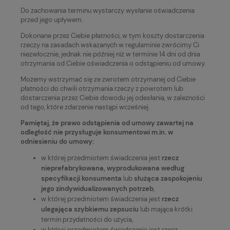
Do zachowania terminu wystarczy wysłanie oświadczenia
przed jego upływem.
Dokonane przez Ciebie płatności, w tym koszty dostarczenia
rzeczy na zasadach wskazanych w regulaminie zwrócimy Ci
niezwłocznie, jednak nie później niż w terminie 14 dni od dnia
otrzymania od Ciebie oświadczenia o odstąpieniu od umowy.
Możemy wstrzymać się ze zwrotem otrzymanej od Ciebie
płatności do chwili otrzymania rzeczy z powrotem lub
dostarczenia przez Ciebie dowodu jej odesłania, w zależności
od tego, które zdarzenie nastąpi wcześniej.
Pamiętaj, że prawo odstąpienia od umowy zawartej na
odległość nie przysługuje konsumentowi m.in. w
odniesieniu do umowy:
w której przedmiotem świadczenia jest
rzecz
nieprefabrykowana, wyprodukowana według
specyfikacji konsumenta
lub
służąca zaspokojeniu
jego zindywidualizowanych potrzeb
,
w której przedmiotem świadczenia jest
rzecz
ulegająca szybkiemu zepsuciu
lub mająca krótki
termin przydatności do użycia,
w której przedmiotem świadczenia jest rzecz