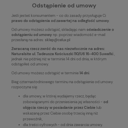
Odstąpienie od umowy
Jeśli jesteś konsumentem - co do zasady przysługuje Ci
prawo do odstąpienia od zawartej na odległość umowy
.
Od umowy możesz odstąpić, składając nam
oświadczenie o
odstąpieniu od umowy
np. poprzez wiadomość e-mail
przesłaną na adres:
sklep@celux.pl
Zwracaną rzecz zwróć do nas niezwłocznie na adres:
Naturalsite ul. Tadeusza Kościuszki 110/U6 16-400 Suwałki
,
jednak nie później niż w terminie 14 dni od dnia, w którym
odstąpiłeś od umowy.
Od umowy możesz odstąpić w terminie
14 dni
.
Bieg czternastodniowego terminu na odstąpienie od umowy
rozpoczyna się:
dla umowy, w której wydajemy rzecz, będąc
zobowiązanymi do przeniesienia jej własności -
od
objęcia rzeczy w posiadanie przez Ciebie
lub
wskazaną przez Ciebie osobę trzecią inną niż
przewoźnik,
dla treści cyfrowych - od dnia zawarcia umowy.