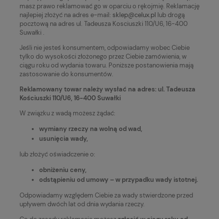
masz prawo reklamować go w oparciu o rękojmię. Reklamację
najlepiej złożyć na adres e-mail:
sklep@celux.pl
lub drogą
pocztową na adres ul. Tadeusza Kosciuszki 110/U6, 16-400
Suwałki .
Jeśli nie jesteś konsumentem, odpowiadamy wobec Ciebie
tylko do wysokości złożonego przez Ciebie zamówienia, w
ciągu roku od wydania towaru. Poniższe postanowienia mają
zastosowanie do konsumentów.
Reklamowany towar należy wysłać na adres: ul. Tadeusza
Kościuszki 110/U6, 16-400 Suwałki
W związku z wadą możesz żądać:
wymiany rzeczy na wolną od wad,
usunięcia wady,
lub złożyć oświadczenie o:
obniżeniu ceny,
odstąpieniu od umowy – w przypadku wady istotnej.
Odpowiadamy względem Ciebie za wady stwierdzone przed
upływem dwóch lat od dnia wydania rzeczy.