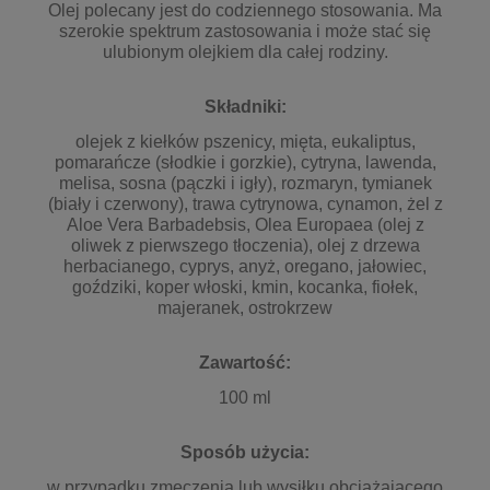
Olej polecany jest do codziennego stosowania. Ma
szerokie spektrum zastosowania i może stać się
ulubionym olejkiem dla całej rodziny.
Składniki:
olejek z kiełków pszenicy, mięta, eukaliptus,
pomarańcze (słodkie i gorzkie), cytryna, lawenda,
melisa, sosna (pączki i igły), rozmaryn, tymianek
(biały i czerwony), trawa cytrynowa, cynamon, żel z
Aloe Vera Barbadebsis, Olea Europaea (olej z
oliwek z pierwszego tłoczenia), olej z drzewa
herbacianego, cyprys, anyż, oregano, jałowiec,
goździki, koper włoski, kmin, kocanka, fiołek,
majeranek, ostrokrzew
Zawartość:
100 ml
Sposób użycia:
w przypadku zmęczenia lub wysiłku obciążającego