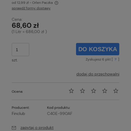
od 12,99 zł
- Orlen Paczka
sprawdź formy dostawy
Cena nie zawiera ewentualnych kosztów płatności
Cena:
68,60 zł
(1
Litr
=
686,00 zł
)
DO KOSZYKA
Zyskujesz
6
pkt [
?
]
szt.
dodaj do przechowalni
Ocena:
Producent:
Kod produktu:
Finclub
C40E-990AF
zapytaj o produkt