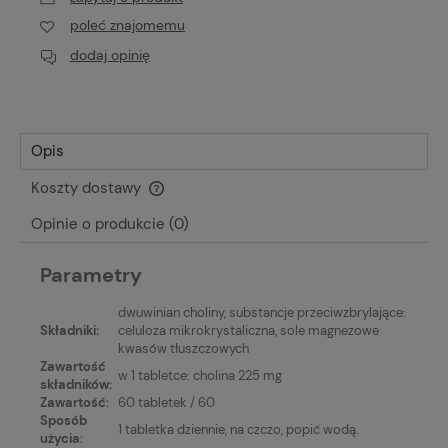
poleć znajomemu
dodaj opinię
Opis
Koszty dostawy
Cena nie zawiera ewentualnych kosztów płatności
Opinie o produkcie (0)
Parametry
dwuwinian choliny, substancje przeciwzbrylające:
Składniki:
celuloza mikrokrystaliczna, sole magnezowe
kwasów tłuszczowych
Zawartość
w 1 tabletce: cholina 225 mg
składników:
Zawartość:
60 tabletek / 60
Sposób
1 tabletka dziennie, na czczo, popić wodą.
użycia: